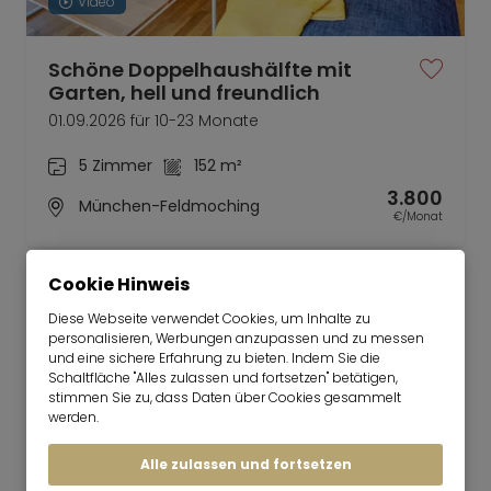
Video
Schöne Doppelhaushälfte mit
Garten, hell und freundlich
01.09.2026 für 10-23 Monate
5 Zimmer
152 m²
3.800
München-Feldmoching
€/Monat
Cookie Hinweis
Diese Webseite verwendet Cookies, um Inhalte zu
personalisieren, Werbungen anzupassen und zu messen
und eine sichere Erfahrung zu bieten. Indem Sie die
Mr. Lodge | Suchen.Finden.Leben.
nach oben
Schaltfläche "Alles zulassen und fortsetzen" betätigen,
Mieten
stimmen Sie zu, dass Daten über Cookies gesammelt
werden.
Behagliche, neu renovierte 3-Zimmer
Wohnung
Alle zulassen und fortsetzen