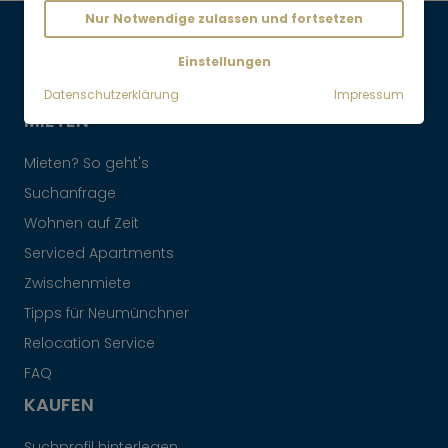
Nur Notwendige zulassen und fortsetzen
Maklervertrag widerrufen
Einstellungen
Datenschutzerklärung
Impressum
MIETEN
Mieten? So geht's
Suchanfrage
Wohnen auf Zeit
Serviced Apartments
Zwischenmiete
Tipps für Neumünchner
Relocation Service
FAQ
KAUFEN
Suchprofil hinterlegen