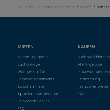
Mr. Lodge | Suchen.Finden.Leben.
Mieten
Sehr s
MIETEN
KAUFEN
Mieten? So geht's
Suchprofil hinterl
Suchanfrage
Alle Angebote
Wohnen auf Zeit
Luxuswohnungen 
Serviced Apartments
Finanzierung
Zwischenmiete
Immobilienpreise
Tipps für Neumünchner
FAQ
Relocation Service
FAQ