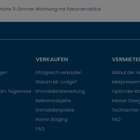
chöne 3-Zimmer Wohnung mit Panoramablick
VERKAUFEN
VERMIETE
egen
Erfolgreich verkaufen
Ablauf der 
Warum Mr. Lodge?
Mietpreiserm
am Tegernsee
Immobilienbewertung
Optimale W
Referenzobjekte
Interior Desi
Immobilienpreise
Technischer 
Home Staging
FAQ
FAQ