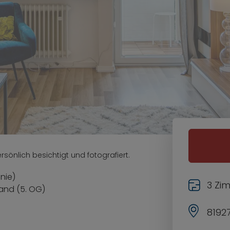
sönlich besichtigt und fotografiert.
nie)
3 Zi
tand (5. OG)
8192