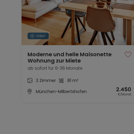
Video
Moderne und helle Maisonette
Wohnung zur Miete
ab sofort für 6-36 Monate
3 Zimmer
81 m²
2.450
München-Milbertshofen
€/Monat