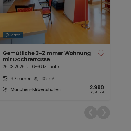
Video
Gemütliche 3-Zimmer Wohnung
He
mit Dachterrasse
ide
26.08.2026 für 6-36 Monate
ab s
3 Zimmer
102 m²
2.990
München-Milbertshofen
€/Monat