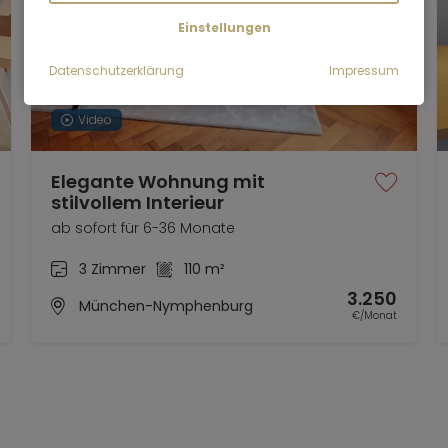
Einstellungen
Datenschutzerklärung
Impressum
Video
Elegante Wohnung mit
stilvollem Interieur
ab sofort für 6-36 Monate
3 Zimmer
110 m²
3.250
München-Nymphenburg
€/Monat