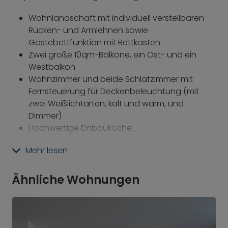
Wohnlandschaft mit individuell verstellbaren
Rücken- und Armlehnen sowie
Gästebettfunktion mit Bettkasten
Zwei große 10qm-Balkone, ein Ost- und ein
Westbalkon
Wohnzimmer und beide Schlafzimmer mit
Fernsteuerung für Deckenbeleuchtung (mit
zwei Weißlichtarten, kalt und warm, und
Dimmer)
Hochwertige Einbauküche:
Offene Wohnküche ca. 20qm, Backofen mit
Mehr lesen
Dampfgarfunktion, riesiger Kühlschrank mit Bio
Fresh (Liebherr), Gefrierschrank separat
(Liebherr), Nespresso-Kaffeemaschine,
Ähnliche Wohnungen
Granitarbeitsflächen und Granitspritzschutz
(Juparana-Colombo-Granit),
moderner Essplatz mit 5 Sitzplätzen, komplette
Geschirrausstattung (für 12 Personen)