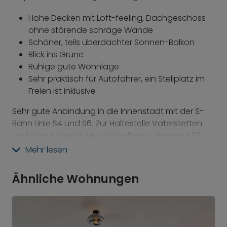
Hohe Decken mit Loft-feeling, Dachgeschoss
ohne störende schräge Wände
Schöner, teils überdachter Sonnen-Balkon
Blick ins Grüne
Ruhige gute Wohnlage
Sehr praktisch für Autofahrer, ein Stellplatz im
Freien ist inklusive
Sehr gute Anbindung in die Innenstadt mit der S-
Bahn Linie S4 und S6. Zur Haltestelle Vaterstetten
sind es nur etwa 5 Minuten Fußweg, dann nur 23
Minuten Fahrzeit in die City zum Marienplatz.
Mehr lesen
Bitte beachten Sie: das Schlafzimmer wurde mit
Ähnliche Wohnungen
einem weißen, modernen Doppelbett 160cm
ausgestattet. Aktuell noch nicht in der Präsentation
zu sehen. Stand Mai 2025