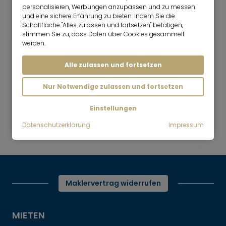
2 Zimmer
60 m²
personalisieren, Werbungen anzupassen und zu messen
und eine sichere Erfahrung zu bieten. Indem Sie die
1.780
Herrsching am Ammersee
Schaltfläche "Alles zulassen und fortsetzen" betätigen,
€/Monat
stimmen Sie zu, dass Daten über Cookies gesammelt
werden.
Alle zulassen und fortsetzen
Nur Notwendige zulassen und fortsetzen
Mr. Lodge | Suchen.Finden.Leben.
nach oben
Einstellungen
Mieten
Möblierte Dachgeschosswohnung
Datenschutzerklärung
Impressum
am östlichen Stadtrand
Maklervertrag widerrufen
MIETEN