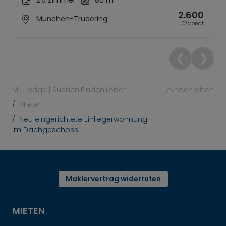
2.5 Zimmer
80 m²
2.600
München-Trudering
€/Monat
Mr. Lodge | Suchen.Finden.Leben.
nach oben
Mieten
Neu eingerichtete Einliegerwohnung
im Dachgeschoss
Maklervertrag widerrufen
MIETEN