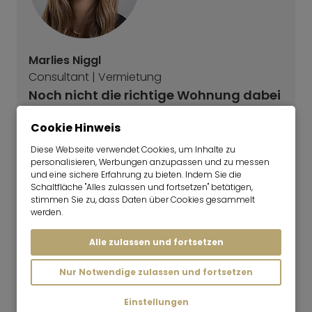
Marlies Niggl
Consultant | Vermietung
Noch nicht die richtige Wohnung dabei
gewesen?
Cookie Hinweis
Unser Vermietungsteam freut sich Ihnen bei
Diese Webseite verwendet Cookies, um Inhalte zu
der Suche zu helfen. Rufen Sie uns einfach an
personalisieren, Werbungen anzupassen und zu messen
unter +49 89 3408 230 oder füllen Sie unsere
und eine sichere Erfahrung zu bieten. Indem Sie die
Schaltfläche "Alles zulassen und fortsetzen" betätigen,
Suchanfrage aus. Wir melden uns
stimmen Sie zu, dass Daten über Cookies gesammelt
schnellstmöglich bei Ihnen. Übrigens bei uns
werden.
sind auch Termine am Samstag möglich.
Alle zulassen und fortsetzen
Suchanfrage stellen
Nur Notwendige zulassen und fortsetzen
Einstellungen