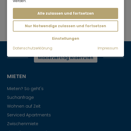
werden.
Mr. Lodge | Suchen.Finden.Leben.
nach oben
Alle zulassen und fortsetzen
Mieten
Freundliche und ruhige
Nur Notwendige zulassen und fortsetzen
Dachgeschosswohnung
Einstellungen
Datenschutzerklärung
Impressum
Maklervertrag widerrufen
MIETEN
Mieten? So geht's
Suchanfrage
Wohnen auf Zeit
Serviced Apartments
Zwischenmiete