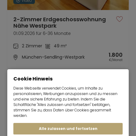
Video
2-Zimmer Erdgeschosswohnung
Nähe Westpark
01.09.2026 für 6-36 Monate
2 Zimmer
49 m²
1.800
München-Sendling-Westpark
€/Monat
Cookie Hinweis
Diese Webseite verwendet Cookies, um Inhalte zu
personalisieren, Werbungen anzupassen und zu messen
und eine sichere Erfahrung zu bieten. Indem Sie die
Mr. Lodge | Suchen.Finden.Leben.
nach oben
Schaltfläche "Alles zulassen und fortsetzen" betätigen,
Mieten
stimmen Sie zu, dass Daten über Cookies gesammelt
werden.
Sonnige Dachterrassenwohnung,
hochwertig möbliert
Alle zulassen und fortsetzen