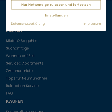
Nur Notwendige zulassen und fortsetzen
Maklervertrag widerrufen
Einstellungen
Datenschutzerklärung
Impressum
MIETEN
Mieten? So geht's
Suchanfrage
Wohnen auf Zeit
Serviced Apartments
Zwischenmiete
Tipps für Neumünchner
Relocation Service
FAQ
KAUFEN
Suchprofil hinterlegen