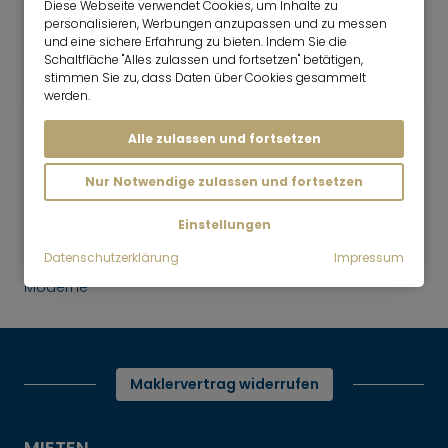
Diese Webseite verwendet Cookies, um Inhalte zu
personalisieren, Werbungen anzupassen und zu messen
2 Zimmer
53 m²
und eine sichere Erfahrung zu bieten. Indem Sie die
2.180
Schaltfläche "Alles zulassen und fortsetzen" betätigen,
München-Neuhausen
stimmen Sie zu, dass Daten über Cookies gesammelt
€/Monat
werden.
Alle zulassen und fortsetzen
Nur Notwendige zulassen und fortsetzen
Mr. Lodge | Suchen.Finden.Leben.
nach oben
Einstellungen
Mieten
Datenschutzerklärung
Impressum
Wohnen mit Stil: Altbaucharme &
Moderne
Maklervertrag widerrufen
MIETEN