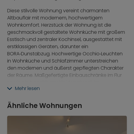
Diese stilvolle Wohnung vereint charmanten
Altbauflair mit modernem, hochwertigem
Wohnkomfort. Herzstück der Wohnung ist die
geschmackvoll gestaltete Wohnküche mit großem
Esstisch und zentraler Kochinsel, ausgestattet mit
erstklassigen Geräten, darunter ein
BORA‑Dunstabzug. Hochwertige Occhio‑Leuchten
in Wohnküche und Schlafzimmer unterstreichen
den modernen und äußerst gepflegten Charakter
der Räume. Maßgefertigte Einbauschränke im Flur
sowie ein begehbarer Kleiderschrank im
Mehr lesen
Schlafzimmer bieten großzügigen Stauraum. Ein
harmonisch integrierter Homeoffice‑Platz mit
höhenverstellbarem Schreibtisch ergänzt den
Ähnliche Wohnungen
Wohnbereich ideal. WLAN‑Internet und Magenta TV
sind vorhanden. Die ausgezeichnete Anbindung an
den öffentlichen Nahverkehr sowie vielfältige
Einkaufs‑ und Gastronomieangebote in direkter