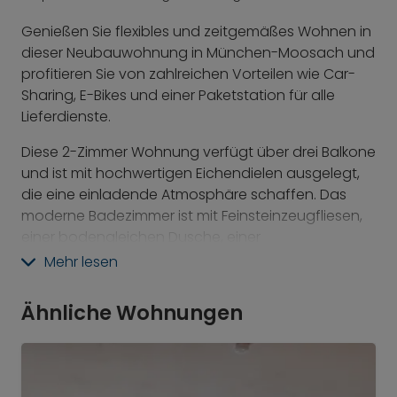
Genießen Sie flexibles und zeitgemäßes Wohnen in
dieser Neubauwohnung in München-Moosach und
profitieren Sie von zahlreichen Vorteilen wie Car-
Sharing, E-Bikes und einer Paketstation für alle
Lieferdienste.
Diese 2-Zimmer Wohnung verfügt über drei Balkone
und ist mit hochwertigen Eichendielen ausgelegt,
die eine einladende Atmosphäre schaffen. Das
moderne Badezimmer ist mit Feinsteinzeugfliesen,
einer bodengleichen Dusche, einer
Glasduschabtrennung und einem
Mehr lesen
Handtuchheizkörper für zusätzlichen Komfort
ausgestattet. Eine individuell steuerbare
Ähnliche Wohnungen
Fußbodenheizung in jedem Raum sorgt für ein
angenehmes Raumklima und erhöht den
Wohnkomfort.