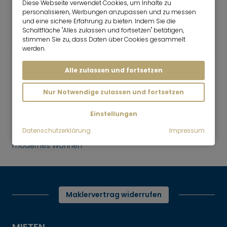
Diese Webseite verwendet Cookies, um Inhalte zu
personalisieren, Werbungen anzupassen und zu messen
2 Zimmer
88 m²
und eine sichere Erfahrung zu bieten. Indem Sie die
2.300
Schaltfläche "Alles zulassen und fortsetzen" betätigen,
München-Moosach
stimmen Sie zu, dass Daten über Cookies gesammelt
€/Monat
werden.
Alle zulassen und fortsetzen
Nur Notwendige zulassen und fortsetzen
Mr. Lodge | Suchen.Finden.Leben.
nach oben
Einstellungen
Mieten
Datenschutzerklärung
Impressum
Erstbezug: Hochwertiges und
modernes Wohnen
Maklervertrag widerrufen
MIETEN