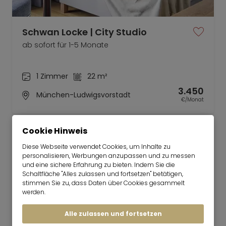
Schwan Locke | City Studio
ab sofort für 1-5 Monate
1 Zimmer
22 m²
3.450
München-Ludwigsvorstadt
€/Monat
Cookie Hinweis
Diese Webseite verwendet Cookies, um Inhalte zu
personalisieren, Werbungen anzupassen und zu messen
und eine sichere Erfahrung zu bieten. Indem Sie die
Mr. Lodge | Suchen.Finden.Leben.
nach oben
Schaltfläche "Alles zulassen und fortsetzen" betätigen,
Mieten
stimmen Sie zu, dass Daten über Cookies gesammelt
werden.
Komfortable 2,5‑Zimmer Wohnung
am Goetheplatz
Alle zulassen und fortsetzen