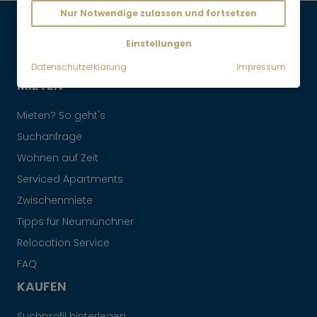
Nur Notwendige zulassen und fortsetzen
Maklervertrag widerrufen
Einstellungen
Datenschutzerklärung
Impressum
MIETEN
Mieten? So geht's
Suchanfrage
Wohnen auf Zeit
Serviced Apartments
Zwischenmiete
Tipps für Neumünchner
Relocation Service
FAQ
KAUFEN
Suchprofil hinterlegen