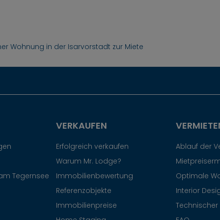
r Wohnung in der Isarvorstadt zur Miete
VERKAUFEN
VERMIETE
egen
Erfolgreich verkaufen
Ablauf der 
Warum Mr. Lodge?
Mietpreiserm
am Tegernsee
Immobilienbewertung
Optimale W
Referenzobjekte
Interior Desi
Immobilienpreise
Technischer 
Home Staging
FAQ