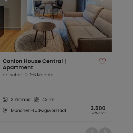
Conlon House Central |
In 
Apartment
Glo
2-
ab sofort für 1-6 Monate
Rüc
01.0
2 Zimmer
43 m²
3.500
München-Ludwigsvorstadt
€/Monat