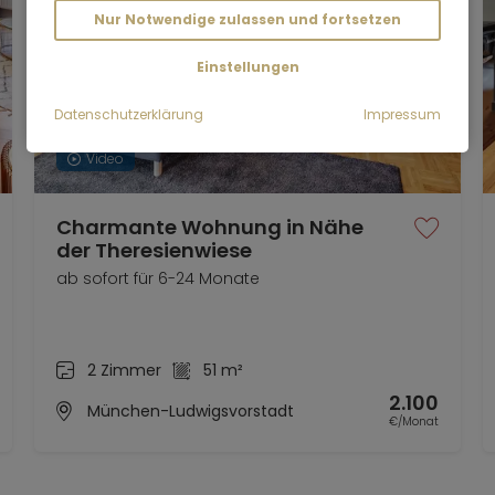
Nur Notwendige zulassen und fortsetzen
Einstellungen
Datenschutzerklärung
Impressum
Video
Charmante Wohnung in Nähe
der Theresienwiese
ab sofort für 6-24 Monate
2 Zimmer
51 m²
2.100
München-Ludwigsvorstadt
€/Monat