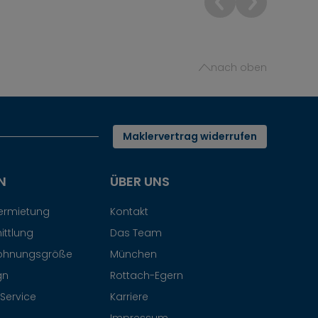
nach oben
Maklervertrag widerrufen
N
ÜBER UNS
Vermietung
Kontakt
ittlung
Das Team
ohnungsgröße
München
gn
Rottach-Egern
Service
Karriere
Impressum