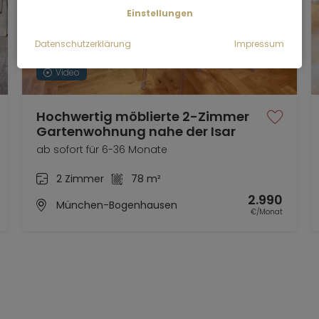
Einstellungen
Datenschutzerklärung
Impressum
Video
Hochwertig möblierte 2-Zimmer
Gartenwohnung nahe der Isar
ab sofort für 6-36 Monate
2 Zimmer
78 m²
2.990
München-Bogenhausen
€/Monat