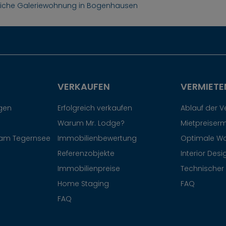
iche Galeriewohnung in Bogenhausen
VERKAUFEN
VERMIETE
egen
Erfolgreich verkaufen
Ablauf der 
Warum Mr. Lodge?
Mietpreiserm
am Tegernsee
Immobilienbewertung
Optimale W
Referenzobjekte
Interior Desi
Immobilienpreise
Technischer 
Home Staging
FAQ
FAQ