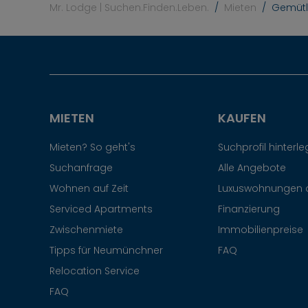
Mr. Lodge | Suchen.Finden.Leben.
Mieten
Gemütl
MIETEN
KAUFEN
Mieten? So geht's
Suchprofil hinterl
Suchanfrage
Alle Angebote
Wohnen auf Zeit
Luxuswohnungen 
Serviced Apartments
Finanzierung
Zwischenmiete
Immobilienpreise
Tipps für Neumünchner
FAQ
Relocation Service
FAQ