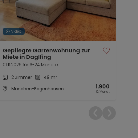
Video
Gepflegte Gartenwohnung zur
Neu
Miete in Daglfing
möb
01.11.2026 für 6-24 Monate
01.1
2 Zimmer
49 m²
1.900
München-Bogenhausen
€/Monat