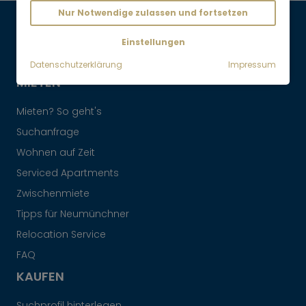
Nur Notwendige zulassen und fortsetzen
Maklervertrag widerrufen
Einstellungen
Datenschutzerklärung
Impressum
MIETEN
Mieten? So geht's
Suchanfrage
Wohnen auf Zeit
Serviced Apartments
Zwischenmiete
Tipps für Neumünchner
Relocation Service
FAQ
KAUFEN
Suchprofil hinterlegen