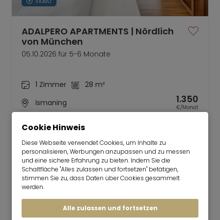
Video
ADALPERO APARTMENTS | Nördlich
von München
05.10.2026 für 5-6 Monate
1 Zimmer
28 m²
1.350
Ismaning
€/Monat
Cookie Hinweis
Diese Webseite verwendet Cookies, um Inhalte zu
personalisieren, Werbungen anzupassen und zu messen
und eine sichere Erfahrung zu bieten. Indem Sie die
Schaltfläche "Alles zulassen und fortsetzen" betätigen,
Mr. Lodge | Suchen.Finden.Leben.
nach oben
stimmen Sie zu, dass Daten über Cookies gesammelt
Mieten
werden.
Wohnen auf Zeit
Alle zulassen und fortsetzen