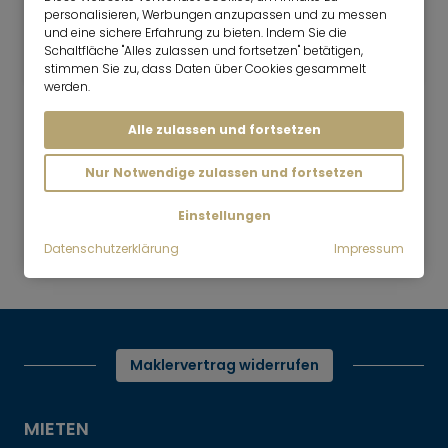
1 Zimmer
40 m²
personalisieren, Werbungen anzupassen und zu messen
und eine sichere Erfahrung zu bieten. Indem Sie die
1.590
München-Obergiesing
Schaltfläche "Alles zulassen und fortsetzen" betätigen,
€/Monat
stimmen Sie zu, dass Daten über Cookies gesammelt
werden.
Alle zulassen und fortsetzen
Nur Notwendige zulassen und fortsetzen
Mr. Lodge | Suchen.Finden.Leben.
nach oben
Einstellungen
Mieten
Untergiesing: Komplett
Datenschutzerklärung
Impressum
ausgestattete Wohnung
Maklervertrag widerrufen
MIETEN