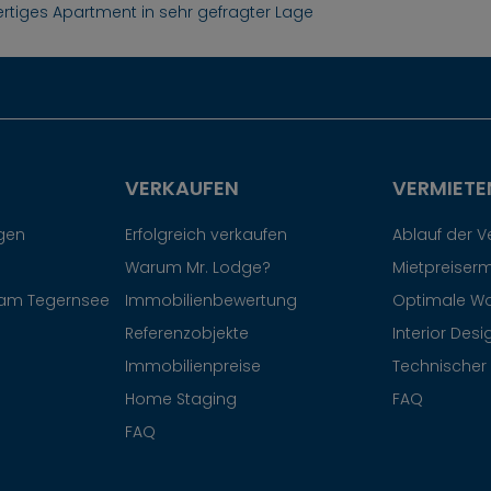
tiges Apartment in sehr gefragter Lage
VERKAUFEN
VERMIETE
egen
Erfolgreich verkaufen
Ablauf der 
Warum Mr. Lodge?
Mietpreiserm
am Tegernsee
Immobilienbewertung
Optimale W
Referenzobjekte
Interior Desi
Immobilienpreise
Technischer 
Home Staging
FAQ
FAQ