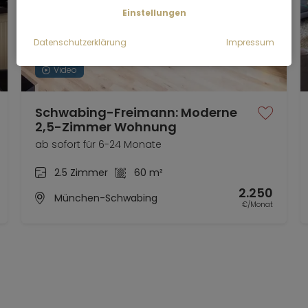
Einstellungen
Datenschutzerklärung
Impressum
Video
Schwabing-Freimann: Moderne
2,5-Zimmer Wohnung
ab sofort für 6-24 Monate
2.5 Zimmer
60 m²
2.250
München-Schwabing
€/Monat