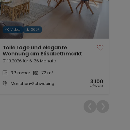
Video
360°
Tolle Lage und elegante
Gut
Wohnung am Elisabethmarkt
Da
01.10.2026 für 6-36 Monate
01.1
3 Zimmer
72 m²
3.100
München-Schwabing
€/Monat