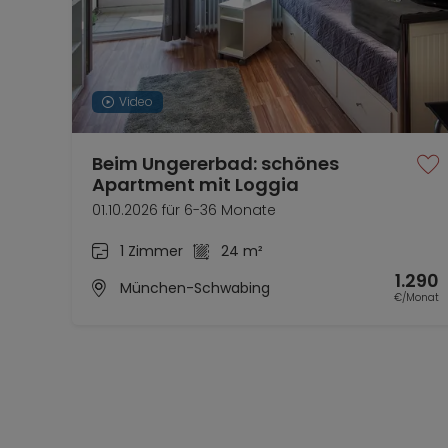
Video
Beim Ungererbad: schönes
Apartment mit Loggia
01.10.2026 für 6-36 Monate
1 Zimmer
24 m²
1.290
München-Schwabing
€/Monat