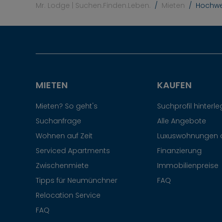
Mr. Lodge | Suchen.Finden.Leben.
Mieten
Hochwer
MIETEN
KAUFEN
Mieten? So geht's
Suchprofil hinterl
Suchanfrage
Alle Angebote
Wohnen auf Zeit
Luxuswohnungen 
Serviced Apartments
Finanzierung
Zwischenmiete
Immobilienpreise
Tipps für Neumünchner
FAQ
Relocation Service
FAQ