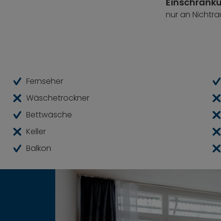
Einschränk
nur an Nichtra
Fernseher
Wäschetrockner
Bettwäsche
Keller
Balkon