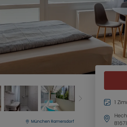
1 Zi
Hech
München Ramersdorf
8167