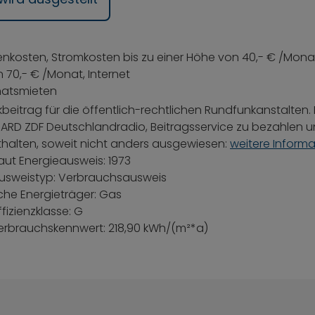
ebenkosten, Stromkosten bis zu einer Höhe von 40,- € /Mon
 70,- € /Monat, Internet
natsmieten
beitrag für die öffentlich-rechtlichen Rundfunkanstalten.
n ARD ZDF Deutschlandradio, Beitragsservice zu bezahlen un
thalten, soweit nicht anders ausgewiesen:
weitere Inform
aut Energieausweis: 1973
usweistyp: Verbrauchsausweis
che Energieträger: Gas
fizienzklasse: G
erbrauchskennwert: 218,90 kWh/(m²*a)