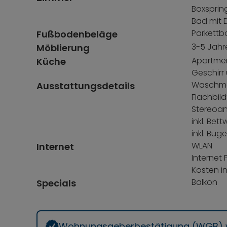
Boxspring
Bad mit 
Parkettb
Fußbodenbeläge
3-5 Jahr
Möblierung
Apartmen
Küche
Geschirr
Waschma
Ausstattungsdetails
Flachbil
Stereoa
inkl. Be
inkl. Bü
WLAN
Internet
Internet 
Kosten i
Balkon
Specials
Wohnungsgeberbestätigung (WGB) wi