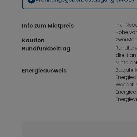
Inkl.: N
Info zum Mietpreis
Höhe von
zwei Mo
Kaution
Rundfunk
Rundfunkbeitrag
direkt a
Miete en
Baujahr l
Energieausweis
Energiea
Wesentli
Energieef
Energiev