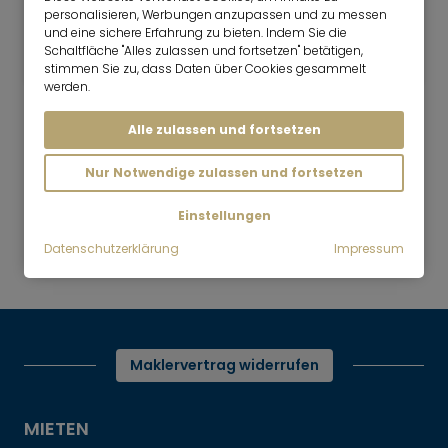
1 Zimmer
31 m²
personalisieren, Werbungen anzupassen und zu messen
und eine sichere Erfahrung zu bieten. Indem Sie die
1.999
München-Milbertshofen
Schaltfläche "Alles zulassen und fortsetzen" betätigen,
€/Monat
stimmen Sie zu, dass Daten über Cookies gesammelt
werden.
Alle zulassen und fortsetzen
Nur Notwendige zulassen und fortsetzen
Mr. Lodge | Suchen.Finden.Leben.
nach oben
Einstellungen
Mieten
Olympiadorf: Moderne 1-Zi-Whg mit
Datenschutzerklärung
Impressum
Panoramablick
Maklervertrag widerrufen
MIETEN