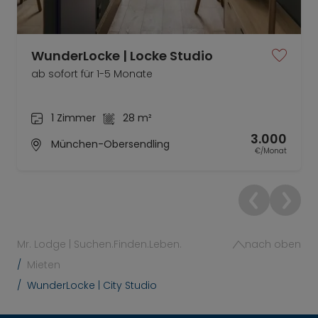
WunderLocke | Locke Studio
ab sofort für 1-5 Monate
1 Zimmer
28 m²
3.000
München-Obersendling
€/Monat
Mr. Lodge | Suchen.Finden.Leben.
nach oben
Mieten
WunderLocke | City Studio