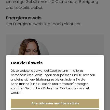
einmalige Gebühr von 40 € sind auch Reinigung
und Leckerlis dabei.
Energieausweis
Der Energieausweis liegt noch nicht vor.
Cookie Hinweis
Diese Webseite verwendet Cookies, um Inhalte zu
personalisieren, Werbungen anzupassen und zu messen
und eine sichere Erfahrung zu bieten. Indem Sie die
Schaltfläche "Alles zulassen und fortsetzen" betätigen,
Nicole Kaufmann
stimmen Sie zu, dass Daten über Cookies gesammelt
Team Lead | Vermietung
werden.
Noch nicht die richtige Wohnung dabei
Alle zulassen und fortsetzen
gewesen?