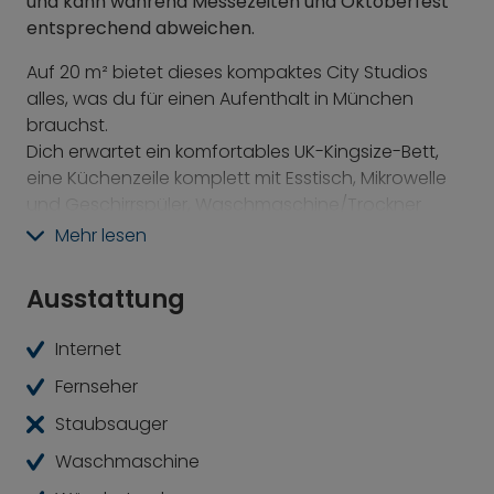
und kann während Messezeiten und Oktoberfest
entsprechend abweichen.
Auf 20 m² bietet dieses kompaktes City Studios
alles, was du für einen Aufenthalt in München
brauchst.
Dich erwartet ein komfortables UK-Kingsize-Bett,
eine Küchenzeile komplett mit Esstisch, Mikrowelle
und Geschirrspüler, Waschmaschine/Trockner
sowie viele Designer-Kochgeräte.
Mehr lesen
Die gezeigten Fotos sind exemplarisch für diesen
Apartmenttypen. Im Detail sind verschiedene
Ausstattung
Farbvariationen und Schnitte möglich.
Internet
Genieße Frühstück, Mittag- und Abendessen, ohne
das Gebäude zu verlassen. Arbeite und plaudere
Fernseher
im Co-Working-Bereich. Und entspanne dich bei
Staubsauger
einem Bad im beheizten Außen-Pool bevor du in
dein eigenes Apartment zurückkehrst.
Waschmaschine