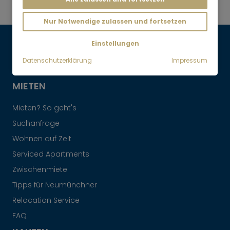
Möbliertes Apartment in Großhadern
Nur Notwendige zulassen und fortsetzen
Einstellungen
Maklervertrag widerrufen
Datenschutzerklärung
Impressum
MIETEN
Mieten? So geht's
Suchanfrage
Wohnen auf Zeit
Serviced Apartments
Zwischenmiete
Tipps für Neumünchner
Relocation Service
FAQ