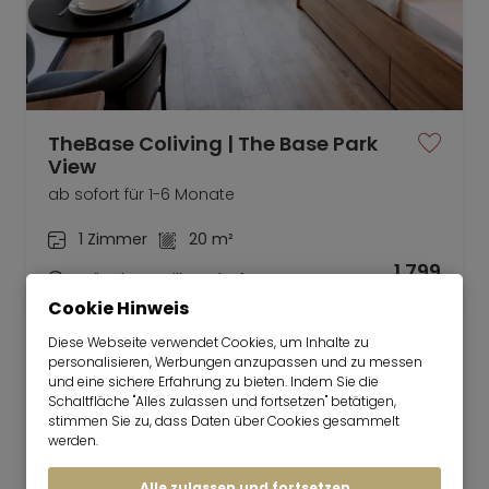
TheBase Coliving | The Base Park
View
ab sofort für 1-6 Monate
1 Zimmer
20 m²
1.799
München-Milbertshofen
€/Monat
Cookie Hinweis
Diese Webseite verwendet Cookies, um Inhalte zu
personalisieren, Werbungen anzupassen und zu messen
und eine sichere Erfahrung zu bieten. Indem Sie die
Schaltfläche "Alles zulassen und fortsetzen" betätigen,
stimmen Sie zu, dass Daten über Cookies gesammelt
Mr. Lodge | Suchen.Finden.Leben.
nach oben
werden.
Mieten
Alle zulassen und fortsetzen