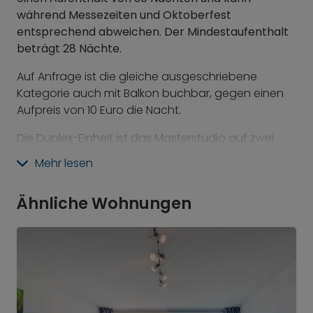
während Messezeiten und Oktoberfest
entsprechend abweichen. Der Mindestaufenthalt
beträgt 28 Nächte.
Auf Anfrage ist die gleiche ausgeschriebene
Kategorie auch mit Balkon buchbar, gegen einen
Aufpreis von 10 Euro die Nacht.
Die Duplex-Einheit ist das Masterstudio auf zwei
Ebenen. Auf der oberen Ebene befindet sich das
Mehr lesen
Schlafzimmer mit Regalen. Die untere Etage bietet
ausreichend Platz zum Wohnen mit einer schönen
Ähnliche Wohnungen
Sitzecke, einem Sofa und einer voll ausgestatteten
Kitchenette.
Bei Revo finden Sie das Beste aus der Welt der
Hotels, kombiniert mit den Vorteilen von Serviced
Apartments und dem Gefühl von individuellem
Wohnen. Bei uns gibt es für alles einen Raum: für