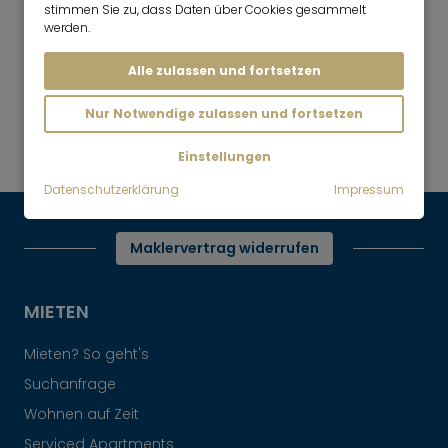
stimmen Sie zu, dass Daten über Cookies gesammelt
werden.
Alle zulassen und fortsetzen
Mr. Lodge | Suchen.Finden.Leben.
nach oben
Nur Notwendige zulassen und fortsetzen
Mieten
ADALPERO Apartments in Ismaning
Einstellungen
Datenschutzerklärung
Impressum
Maklervertrag widerrufen
MIETEN
Mieten? So geht's
Suchanfrage
Wohnen auf Zeit
Serviced Apartments