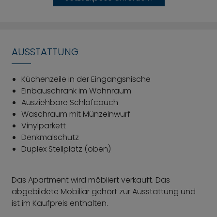
harmonisch integriert und ermöglicht eine
funktionale Nutzung des vorhandenen Raums.
Zeitlos gestaltet präsentiert sich das bereits
modernisierte Badezimmer mit beigen Fliesen,
AUSSTATTUNG
Dusche, Waschbecken und WC.
Küchenzeile in der Eingangsnische
In der gesamten Wohnung ist ein hochwertiger
Einbauschrank im Wohnraum
Vinylparkett verlegt.
Ausziehbare Schlafcouch
Waschraum mit Münzeinwurf
Im Untergeschoss befindet sich ein
Vinylparkett
Wasch-/Trockenraum mit Münzgeräten.
Denkmalschutz
Duplex Stellplatz (oben)
Energieausweis: Denkmal – wird nicht benötigt
Kaufpreis Wohnung 295.000 € + Kaufpreis Duplex-
Das Apartment wird möbliert verkauft. Das
Stellplatz (oben) 25.000 € = 320.000 €
abgebildete Mobiliar gehört zur Ausstattung und
ist im Kaufpreis enthalten.