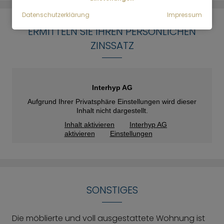
Datenschutzerklärung
Impressum
ERMITTELN SIE IHREN PERSÖNLICHEN
ZINSSATZ
Interhyp AG
Aufgrund Ihrer Privatsphäre Einstellungen wird dieser
Inhalt nicht dargestellt.
Inhalt aktivieren
Interhyp AG
aktivieren
Einstellungen
SONSTIGES
Die möblierte und voll ausgestattete Wohnung ist