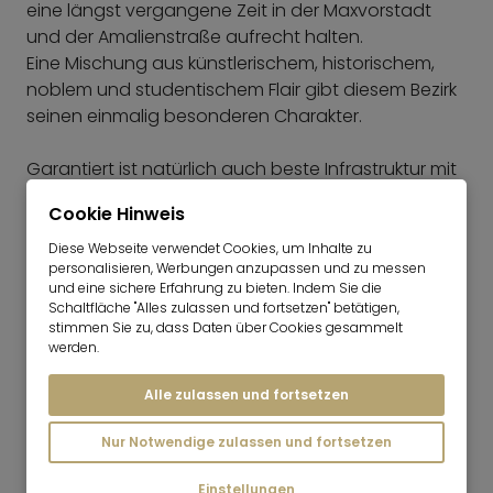
eine längst vergangene Zeit in der Maxvorstadt
und der Amalienstraße aufrecht halten.
Eine Mischung aus künstlerischem, historischem,
noblem und studentischem Flair gibt diesem Bezirk
seinen einmalig besonderen Charakter.
Garantiert ist natürlich auch beste Infrastruktur mit
kurzen Wegen zu zahlreichen Geschäften des
Cookie Hinweis
täglichen Bedarfs und eine sehr gute
Verkehrsanbindung mit U-Bahn, Straßenbahn und
Diese Webseite verwendet Cookies, um Inhalte zu
personalisieren, Werbungen anzupassen und zu messen
Bus.
und eine sichere Erfahrung zu bieten. Indem Sie die
Schaltfläche "Alles zulassen und fortsetzen" betätigen,
Erholung pur findet man im nahe gelegenen
stimmen Sie zu, dass Daten über Cookies gesammelt
werden.
Englischen Garten.
Alle zulassen und fortsetzen
Kartenansicht
Nur Notwendige zulassen und fortsetzen
Einstellungen