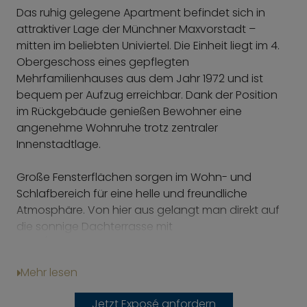
Das ruhig gelegene Apartment befindet sich in
attraktiver Lage der Münchner Maxvorstadt –
mitten im beliebten Univiertel. Die Einheit liegt im 4.
Obergeschoss eines gepflegten
Mehrfamilienhauses aus dem Jahr 1972 und ist
bequem per Aufzug erreichbar. Dank der Position
im Rückgebäude genießen Bewohner eine
angenehme Wohnruhe trotz zentraler
Innenstadtlage.
Große Fensterflächen sorgen im Wohn- und
Schlafbereich für eine helle und freundliche
Atmosphäre. Von hier aus gelangt man direkt auf
die sonnige Dachterrasse mit
Süd-/Ostausrichtung, die ideale Voraussetzungen
für entspannte Stunden im Freien bietet.
Mehr lesen
Im Eingangsbereich ist eine kompakte Küchenzeile
Jetzt Exposé anfordern