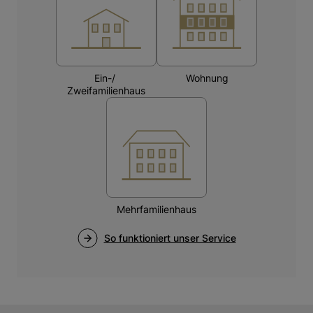
ein Speicherabteil, einen Stellplatz und ein kleines
Zimmer im Dachgeschoß.
Im Untergeschoss beﬁnden sich der Heizungskeller
und der gemeinschaftlich genutzte Waschraum.
Durch die gemeinsame Hausverwaltung genießen
die Eigentümer alle Vorteile des eigenen Hauses,
ohne die Unbequemlichkeiten der Betreuung.
Die hierfür entstehenden Kosten werden in Form
des Hausgeldes pauschal erhoben und jährlich
nach effektiven Kosten abgerechnet.