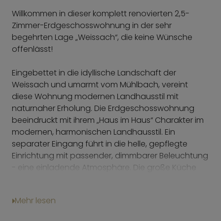
Willkommen in dieser komplett renovierten 2,5-
Zimmer-Erdgeschosswohnung in der sehr
begehrten Lage „Weissach“, die keine Wünsche
offenlässt!
Eingebettet in die idyllische Landschaft der
Weissach und umarmt vom Mühlbach, vereint
diese Wohnung modernen Landhausstil mit
naturnaher Erholung. Die Erdgeschosswohnung
beeindruckt mit ihrem „Haus im Haus“ Charakter im
modernen, harmonischen Landhausstil. Ein
separater Eingang führt in die helle, gepﬂegte
Einrichtung mit passender, dimmbarer Beleuchtung
- eine einladende Atmosphäre. Die große Küche
mit Kochinsel und Essbereich laden zum Verweilen
ein.
Mehr lesen
Das moderne, taghelle Badezimmer mit