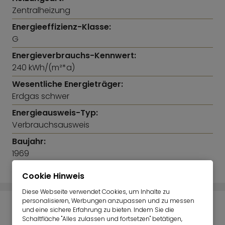
ein Cerankochfeld, ein Kühlschrank mit Gefrierfach
Zentralheizung
sowie einer Mikrowelle. Der separate Schlafraum ist
Energieeffizienz-Klasse:
mit einem 1,40m x 2,00m Bett, einer Kommode sowie
G
einem Korkboden ausgestattet und sorgt für
zusätzlichen Komfort und Privatsphäre.
Energieverbrauchs-Kennwert:
240 kWh/(m²*a)
Wesentliche Energieträger:
Erdgas schwer
Energieausweis-Typ:
Verbrauchsausweis
Baujahr:
1969
Cookie Hinweis
Diese Webseite verwendet Cookies, um Inhalte zu
personalisieren, Werbungen anzupassen und zu messen
und eine sichere Erfahrung zu bieten. Indem Sie die
IMMOBILIENPREISRECHNER
Schaltfläche "Alles zulassen und fortsetzen" betätigen,