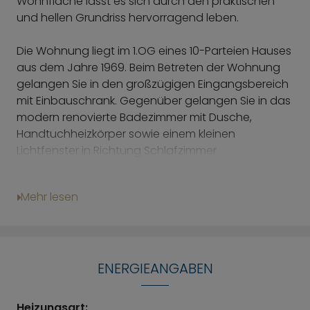
Wohnfläche lässt es sich durch den praktischen
und hellen Grundriss hervorragend leben.
Die Wohnung liegt im 1.OG eines 10-Parteien Hauses
aus dem Jahre 1969. Beim Betreten der Wohnung
gelangen Sie in den großzügigen Eingangsbereich
mit Einbauschrank. Gegenüber gelangen Sie in das
modern renovierte Badezimmer mit Dusche,
Handtuchheizkörper sowie einem kleinen
Lichtfenster in Richtung Schlafzimmer.
Der angrenzende Wohn-/Ess-/ und Kochbereich ist
praktisch möbliert und bietet ausreichend Raum für
Mehr lesen
eine individuelle Gestaltung. Große Fenster
durchfluten den Raum mit natürlicher Helligkeit und
bieten gleichzeitig einen erstklassigen Blick auf die
umliegende, grüne Umgebung sowie Zugang auf
den eigenen Balkon mit über 18 m² in Nord-Ost-
ENERGIEANGABEN
Ausrichtung. Die offene Küchenzeile ist funktional
gestaltet. Sie verfügt über Elektrogeräte, darunter
Heizungsart: