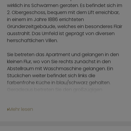
wirklich ins Schwärmen geraten. Es befindet sich im
2. Obergeschoss, bequem mit dem Lift erreichbar,
in einem im Jahre 1886 errichteten
Gründerzeitgebäude, welches ein besonderes Flair
ausstrahlt. Das Umfeld ist geprägt von diversen
herrschaftlichen Villen.
Sie betreten das Apartment und gelangen in den
kleinen Flur, wo von Sie rechts zunächst in den
Abstellraum mit Waschmaschine gelangen. Ein
Stückchen weiter befindet sich links die
farbenfrohe Küche in blau/schwarz gehalten.
Geradeaus betreten Sie den großzügigen
Wohn-/Schlafbereich, der mit einem Doppelbett,
einem Esstisch am Fenster für den Café am Morgen
Mehr lesen
oder auch das leckere Essen zu zweit am Abend,
einem geschmackvollem Schrank und einem Sofa
ausgestattet ist.