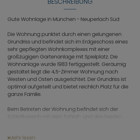
BESCHREIBUNG
Gute Wohnlage in München - Neuperlach Süd
Die Wohnung punktet durch einen gelungenen
Grundriss und befindet sich im Erdgeschoss eines
sehr gepflegten Wohnkomplexes mit einer
großzügigen Gartenanlage mit Spielplatz. Die
Wohnanlage wurde 1983 fertiggestellt. Geräumig
gestaltet liegt die 4,5-Zimmer Wohnung nach
Westen und Osten ausgerichtet. Der Grundriss ist
optimal aufgeteilt und bietet reichlich Platz für die
ganze Familie.
Beim Betreten der Wohnung befindet sich der
Schlafbereich mit dem Schlaf- und den beiden
Kinderzimmern auf der rechten Seite nach Osten
ausgerichtet und der Wohnbereich mit dem
Mehr lesen
Wohnzimmer und der großen Essküche auf der