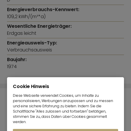
Energieverbrauchs-Kennwert:
109,2 kWh/(m²*a)
Wesentliche Energieträger:
Erdgas leicht
Energieausweis-Typ:
Verbrauchsausweis
Baujahr:
1974
Cookie Hinweis
Diese Webseite verwendet Cookies, um Inhalte zu
IMMOBILIENPREISRECHNER
personalisieren, Werbungen anzupassen und zu messen
und eine sichere Erfahrung zu bieten. Indem Sie die
Schaltfläche "Alles zulassen und fortsetzen" betätigen,
stimmen Sie zu, dass Daten über Cookies gesammelt
werden.