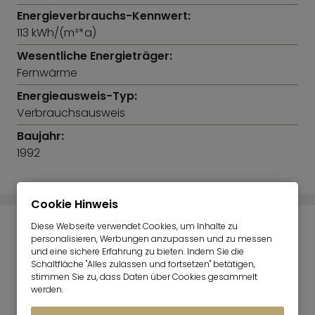
Energieverbrauchs-Kennwert:
113 kWh/(m²*a)
Wesentliche Energieträger:
Fernwärme
Energieausweis-Typ:
Verbrauchsausweis
Baujahr:
1992
Cookie Hinweis
Diese Webseite verwendet Cookies, um Inhalte zu
IMMOBILIENPREISRECHNER
personalisieren, Werbungen anzupassen und zu messen
und eine sichere Erfahrung zu bieten. Indem Sie die
Schaltfläche "Alles zulassen und fortsetzen" betätigen,
stimmen Sie zu, dass Daten über Cookies gesammelt
werden.