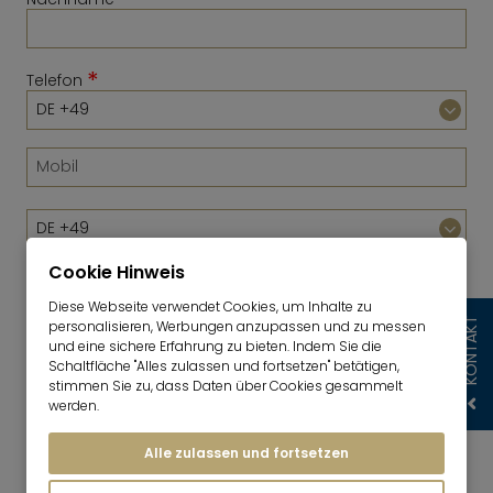
*
Telefon
Cookie Hinweis
Diese Webseite verwendet Cookies, um Inhalte zu
KONTAKT
personalisieren, Werbungen anzupassen und zu messen
*
E-Mail
und eine sichere Erfahrung zu bieten. Indem Sie die
Schaltfläche "Alles zulassen und fortsetzen" betätigen,
stimmen Sie zu, dass Daten über Cookies gesammelt
werden.
Ich willige ein, dass die Mr. Lodge GmbH meine
Angaben wie in der
Mr. Lodge-
Alle zulassen und fortsetzen
Datenschutzerklärung
beschrieben, verwendet,
um mir individuelle Angebote zu Objekten, die für