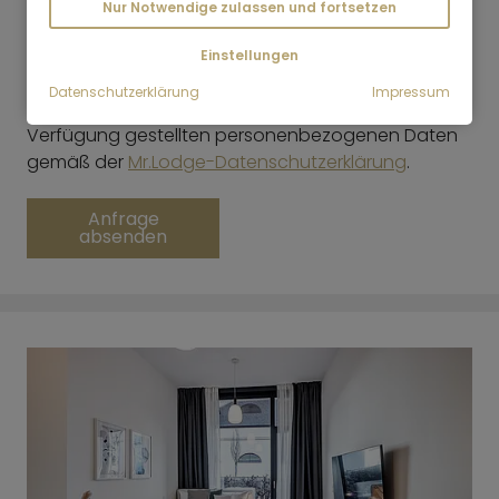
mich von Interesse sein könnten, zuzusenden.
Nur Notwendige zulassen und fortsetzen
Meine Einwilligung kann ich jederzeit mit Wirkung
*
für die Zukunft widerrufen
Einstellungen
Datenschutzerklärung
Impressum
Mr.Lodge GmbH verarbeitet die von Ihnen zur
Verfügung gestellten personenbezogenen Daten
gemäß der
Mr.Lodge-Datenschutzerklärung
.
Anfrage
absenden