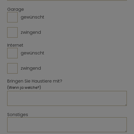
Löschen
Schließen
Heute
Löschen
Schließen
Heute
Garage
gewünscht
zwingend
Internet
gewünscht
zwingend
Bringen Sie Haustiere mit?
(Wenn ja welche?)
Sonstiges