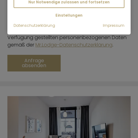
mich von Interesse sein könnten, zuzusenden.
Nur Notwendige zulassen und fortsetzen
Meine Einwilligung kann ich jederzeit mit Wirkung
*
für die Zukunft widerrufen
Einstellungen
Datenschutzerklärung
Impressum
Mr.Lodge GmbH verarbeitet die von Ihnen zur
Verfügung gestellten personenbezogenen Daten
gemäß der
Mr.Lodge-Datenschutzerklärung
.
Anfrage
absenden