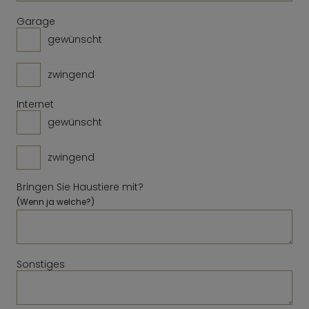
Löschen
Schließen
Heute
Löschen
Schließen
Heute
Garage
gewünscht
zwingend
Internet
gewünscht
zwingend
Bringen Sie Haustiere mit?
(Wenn ja welche?)
Sonstiges