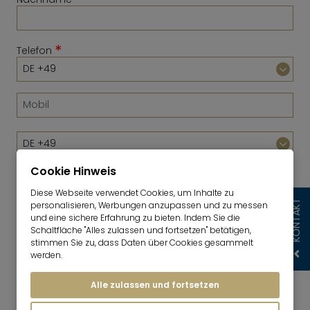
*
Telefon
Cookie Hinweis
Diese Webseite verwendet Cookies, um Inhalte zu
KONTAKT
personalisieren, Werbungen anzupassen und zu messen
*
E-Mail
und eine sichere Erfahrung zu bieten. Indem Sie die
Schaltfläche "Alles zulassen und fortsetzen" betätigen,
stimmen Sie zu, dass Daten über Cookies gesammelt
werden.
Ich willige ein, dass die Mr. Lodge GmbH meine
Angaben wie in der
Mr. Lodge-
Alle zulassen und fortsetzen
Datenschutzerklärung
beschrieben, verwendet,
um mir individuelle Angebote zu Objekten, die für