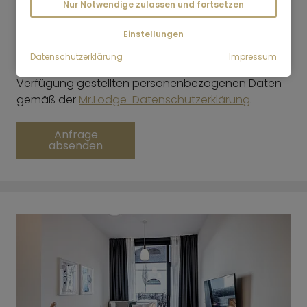
mich von Interesse sein könnten, zuzusenden.
Nur Notwendige zulassen und fortsetzen
Meine Einwilligung kann ich jederzeit mit Wirkung
*
für die Zukunft widerrufen
Einstellungen
Datenschutzerklärung
Impressum
Mr.Lodge GmbH verarbeitet die von Ihnen zur
Verfügung gestellten personenbezogenen Daten
gemäß der
Mr.Lodge-Datenschutzerklärung
.
Anfrage
absenden