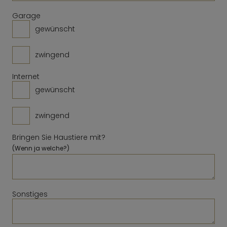
Löschen
Schließen
Heute
Löschen
Schließen
Heute
Garage
gewünscht
zwingend
Internet
gewünscht
zwingend
Bringen Sie Haustiere mit?
(Wenn ja welche?)
Sonstiges