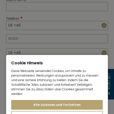
*
Telefon
Cookie Hinweis
Diese Webseite verwendet Cookies, um Inhalte zu
KONTAKT
personalisieren, Werbungen anzupassen und zu messen
*
E-Mail
und eine sichere Erfahrung zu bieten. Indem Sie die
Schaltfläche "Alles zulassen und fortsetzen" betätigen,
stimmen Sie zu, dass Daten über Cookies gesammelt
werden.
Ich willige ein, dass die Mr. Lodge GmbH meine
Angaben wie in der
Mr. Lodge-
Alle zulassen und fortsetzen
Datenschutzerklärung
beschrieben, verwendet,
um mir individuelle Angebote zu Objekten, die für